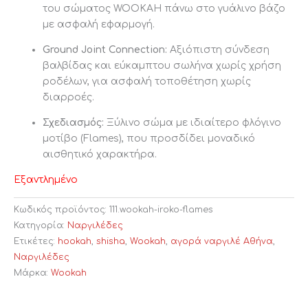
του σώματος WOOKAH πάνω στο γυάλινο βάζο
με ασφαλή εφαρμογή.
Ground Joint Connection:
Αξιόπιστη σύνδεση
βαλβίδας και εύκαμπτου σωλήνα χωρίς χρήση
ροδέλων, για ασφαλή τοποθέτηση χωρίς
διαρροές.
Σχεδιασμός:
Ξύλινο σώμα με ιδιαίτερο φλόγινο
μοτίβο (Flames), που προσδίδει μοναδικό
αισθητικό χαρακτήρα.
Εξαντλημένο
Κωδικός προϊόντος:
111.wookah-iroko-flames
Κατηγορία:
Ναργιλέδες
Ετικέτες:
hookah
,
shisha
,
Wookah
,
αγορά ναργιλέ Αθήνα
,
Ναργιλέδες
Μάρκα:
Wookah