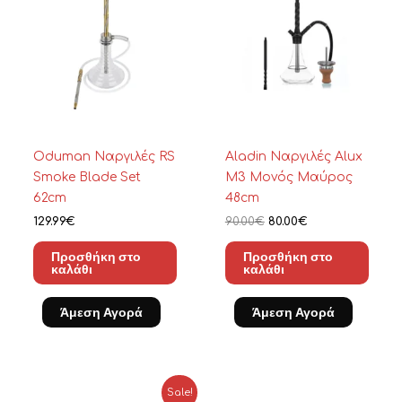
90.00€.
είναι:
80.00€.
Oduman Ναργιλές RS
Aladin Ναργιλές Alux
Smoke Blade Set
M3 Μονός Μαύρος
62cm
48cm
129.99
€
90.00
€
80.00
€
Προσθήκη στο
Προσθήκη στο
καλάθι
καλάθι
Άμεση Αγορά
Άμεση Αγορά
Original
Η
Sale!
price
τρέχουσα