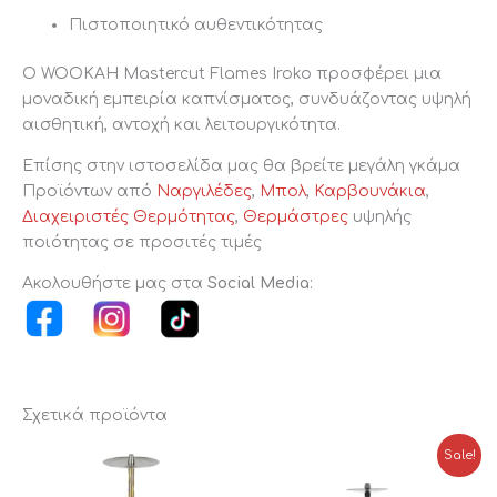
Πιστοποιητικό αυθεντικότητας
Ο WOOKAH Mastercut Flames Iroko προσφέρει μια
μοναδική εμπειρία καπνίσματος, συνδυάζοντας υψηλή
αισθητική, αντοχή και λειτουργικότητα.
Επίσης στην ιστοσελίδα μας θα βρείτε μεγάλη γκάμα
Προϊόντων από
Ναργιλέδες
,
Μπολ
,
Καρβουνάκια
,
Διαχειριστές Θερμότητας
,
Θερμάστρες
υψηλής
ποιότητας σε προσιτές τιμές
Ακολουθήστε μας στα
Social Media
:
Σχετικά προϊόντα
Original
Η
Sale!
price
τρέχουσα
was:
τιμή