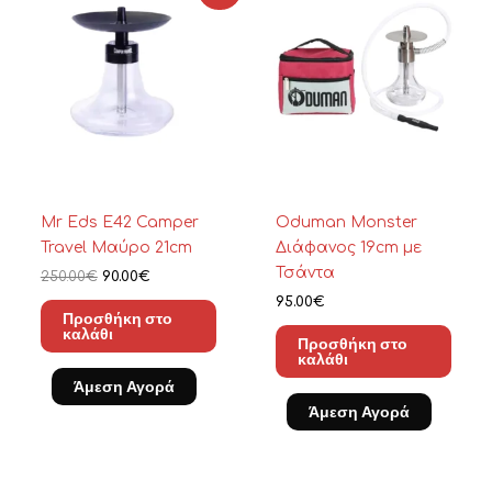
was:
τιμή
250.00€.
είναι:
90.00€.
Mr Eds E42 Camper
Oduman Monster
Travel Μαύρο 21cm
Διάφανος 19cm με
Τσάντα
250.00
€
90.00
€
95.00
€
Προσθήκη στο
καλάθι
Προσθήκη στο
καλάθι
Άμεση Αγορά
Άμεση Αγορά