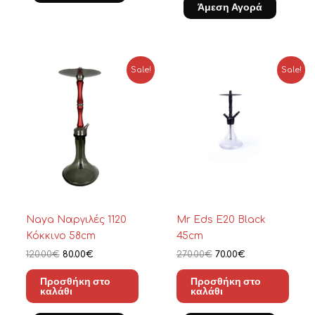
Άμεση Αγορά
Original
Η
Original
Η
Sale!
Sale!
price
τρέχουσα
price
τρέχουσα
was:
τιμή
was:
τιμή
120.00€.
είναι:
270.00€.
είναι:
80.00€.
70.00€.
Naya Ναργιλές 1120
Mr Eds E20 Black
Κόκκινο 58cm
45cm
120.00
€
80.00
€
270.00
€
70.00
€
Προσθήκη στο
Προσθήκη στο
καλάθι
καλάθι