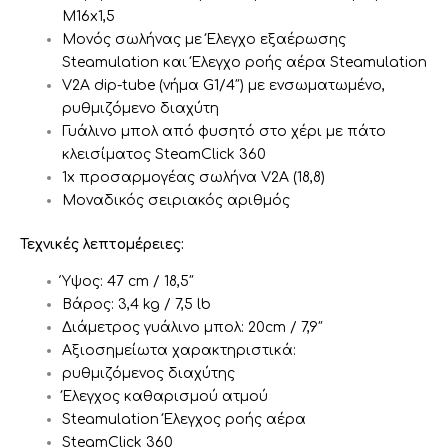
M16x1,5
Μονός σωλήνας με Έλεγχο εξαέρωσης
Steamulation και Έλεγχο ροής αέρα Steamulation
V2A dip-tube (νήμα G1/4″) με ενσωματωμένο,
ρυθμιζόμενο διαχύτη
Γυάλινο μπολ από φυσητό στο χέρι με πάτο
κλεισίματος SteamClick 360
1x προσαρμογέας σωλήνα V2A (18,8)
Μοναδικός σειριακός αριθμός
Τεχνικές λεπτομέρειες:
Ύψος: 47 cm / 18,5″
Βάρος: 3,4 kg / 7,5 lb
Διάμετρος γυάλινο μπολ: 20cm / 7,9″
Αξιοσημείωτα χαρακτηριστικά:
ρυθμιζόμενος διαχύτης
Έλεγχος καθαρισμού ατμού
Steamulation Έλεγχος ροής αέρα
SteamClick 360