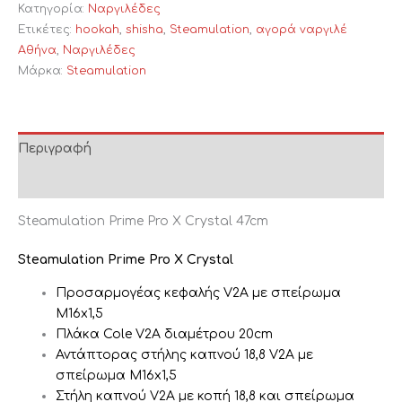
Κατηγορία:
Ναργιλέδες
Ετικέτες:
hookah
,
shisha
,
Steamulation
,
αγορά ναργιλέ
Αθήνα
,
Ναργιλέδες
Μάρκα:
Steamulation
Περιγραφή
Επιπλέον πληροφορίες
Steamulation Prime Pro X Crystal 47cm
Steamulation Prime Pro X Crystal
Προσαρμογέας κεφαλής V2A με σπείρωμα
M16x1,5
Πλάκα Cole V2A διαμέτρου 20cm
Αντάπτορας στήλης καπνού 18,8 V2A με
σπείρωμα M16x1,5
Στήλη καπνού V2A με κοπή 18,8 και σπείρωμα