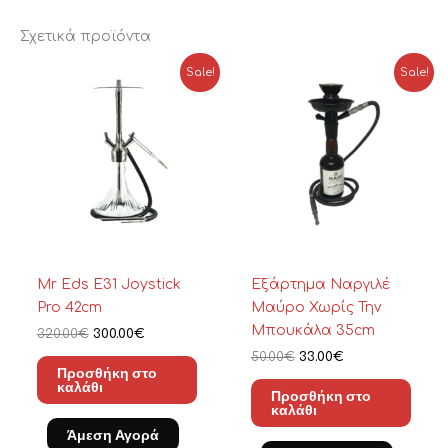
Σχετικά προϊόντα
Original
Η
Original
Η
Sale!
Sale!
price
τρέχουσα
price
τρέχουσα
was:
τιμή
was:
τιμή
320.00€.
είναι:
50.00€.
είναι:
300.00€.
33.00€.
Mr Eds E31 Joystick
Εξάρτημα Ναργιλέ
Pro 42cm
Μαύρο Χωρίς Την
Μπουκάλα 35cm
320.00
€
300.00
€
50.00
€
33.00
€
Προσθήκη στο
καλάθι
Προσθήκη στο
καλάθι
Άμεση Αγορά