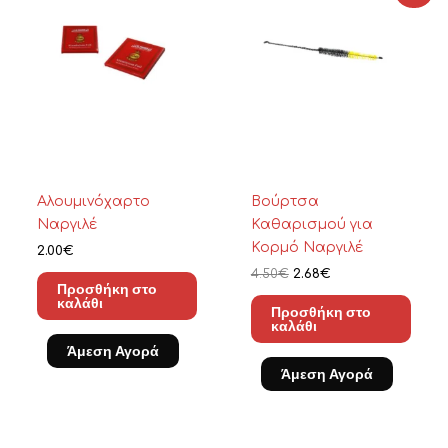
was:
τιμή
4.50€.
είναι:
2.68€.
Αλουμινόχαρτο
Βούρτσα
Ναργιλέ
Καθαρισμού για
Κορμό Ναργιλέ
2.00
€
4.50
€
2.68
€
Προσθήκη στο
καλάθι
Προσθήκη στο
καλάθι
Άμεση Αγορά
Άμεση Αγορά