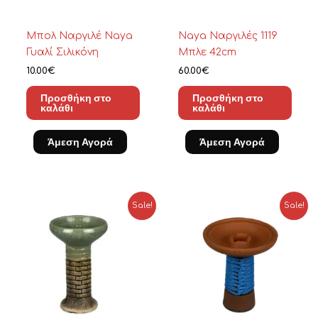
Μπολ Ναργιλέ Naya
Naya Ναργιλές 1119
Γυαλί Σιλικόνη
Μπλε 42cm
10.00
€
60.00
€
Προσθήκη στο
Προσθήκη στο
καλάθι
καλάθι
Άμεση Αγορά
Άμεση Αγορά
Original
Η
Original
Η
Sale!
Sale!
price
τρέχουσα
price
τρέχουσα
was:
τιμή
was:
τιμή
20.00€.
είναι:
20.00€.
είναι:
6.00€.
10.00€.