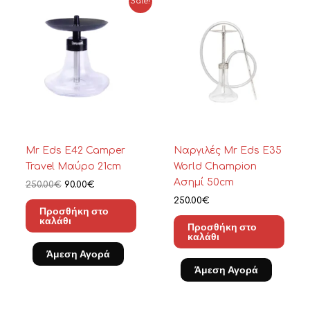
Sale!
price
τρέχουσα
was:
τιμή
250.00€.
είναι:
90.00€.
Mr Eds E42 Camper
Ναργιλές Mr Eds E35
Travel Μαύρο 21cm
World Champion
Ασημί 50cm
250.00
€
90.00
€
250.00
€
Προσθήκη στο
καλάθι
Προσθήκη στο
καλάθι
Άμεση Αγορά
Άμεση Αγορά