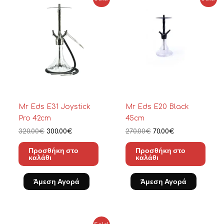
price
τρέχουσα
price
τρέχουσα
was:
τιμή
was:
τιμή
320.00€.
είναι:
270.00€.
είναι:
300.00€.
70.00€.
Mr Eds E31 Joystick
Mr Eds E20 Black
Pro 42cm
45cm
320.00
€
300.00
€
270.00
€
70.00
€
Προσθήκη στο
Προσθήκη στο
καλάθι
καλάθι
Άμεση Αγορά
Άμεση Αγορά
Original
Η